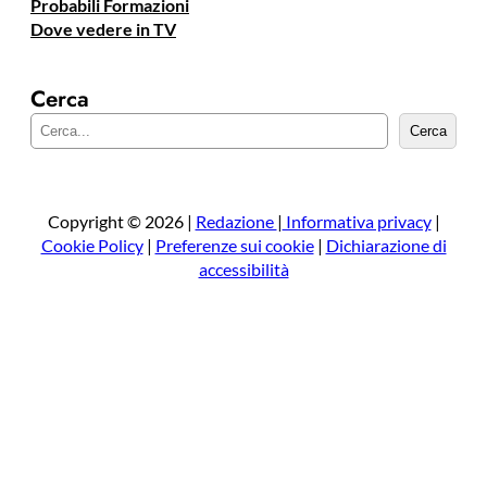
Probabili Formazioni
Dove vedere in TV
Cerca
C
Cerca
e
r
c
a
Copyright © 2026 |
Redazione
|
Informativa privacy
|
Cookie Policy
|
Preferenze sui cookie
|
Dichiarazione di
accessibilità