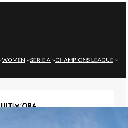
WOMEN
SERIE A
CHAMPIONS LEAGUE
ULTIM’ORA
Juve, Celik non si ferma: ‘Continuo a
lavorare sodo e a migliorare’