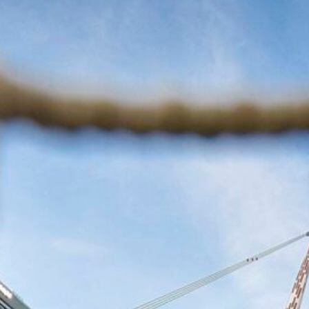
6 Agosto 2026
Serturini, esordio e vittoria con la
Juventus: ‘Mentalità offensiva, ma la
strada è lunga’
6 Agosto 2026
Juve, la squadra è arrivata a Perth:
foto e autografi con i tifosi (VIDEO)
6 Agosto 2026