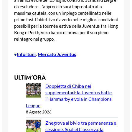
all’amichevole del 25 luglio contro lo Standard Liegi è
da escludere. L’approccio sarà improntato alla
massima cautela, con un impiego centellinato nelle
prime fasi. L’obiettivo è averlo nelle migliori condizioni
possibili per la tournée estiva della Juventus tra Hong
Kong e Perth, vero banco di prova per il suo pieno
reintegro nel gruppo.
Infortuni
, 
Mercato Juventus
•
ULTIM’ORA
Doppietta di Chiba nei
supplementari: la Juventus batte
l’Hammarby e vola in Champions
League
8 Agosto 2026
Zhegrova al bivio tra permanenza e
cessione: Spalletti osserva, la