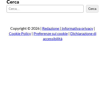
Cerca
C
Cerca
e
r
c
a
Copyright © 2026 |
Redazione
|
Informativa privacy
|
Cookie Policy
|
Preferenze sui cookie
|
Dichiarazione di
accessibilità