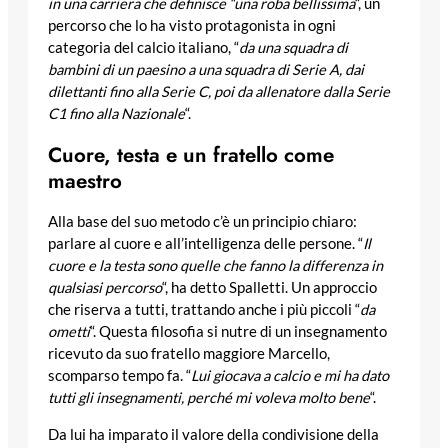
in una carriera che definisce “una roba bellissima
“, un
percorso che lo ha visto protagonista in ogni
categoria del calcio italiano, “
da una squadra di
bambini di un paesino a una squadra di Serie A, dai
dilettanti fino alla Serie C, poi da allenatore dalla Serie
C1 fino alla Nazionale
“.
Cuore, testa e un fratello come
maestro
Alla base del suo metodo c’è un principio chiaro:
parlare al cuore e all’intelligenza delle persone. “
Il
cuore e la testa sono quelle che fanno la differenza in
qualsiasi percorso
“, ha detto Spalletti. Un approccio
che riserva a tutti, trattando anche i più piccoli “
da
ometti
“. Questa filosofia si nutre di un insegnamento
ricevuto da suo fratello maggiore Marcello,
scomparso tempo fa. “
Lui giocava a calcio e mi ha dato
tutti gli insegnamenti, perché mi voleva molto bene
“.
Da lui ha imparato il valore della condivisione della