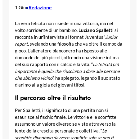
Redazione
1 Giu
•
La vera felicità non risiede in una vittoria, ma nel
volto sorridente di un bambino.
Luciano Spalletti
si
racconta in un’intervista al format Juventus ‘
Junior
report
‘, svelando una filosofia che va oltre il campo da
gioco. L’allenatore bianconero ha risposto alle
domande dei più piccoli, offrendo una visione intima
del suo rapporto con il calcio e la vita. “
La felicità più
importante è quella che riusciamo a dare alle persone
che abbiamo vicino
“, ha spiegato, legando il suo stato
d’animo alla gioia dei giovani tifosi.
Il percorso oltre il risultato
Per Spalletti, il significato di una partita non si
esaurisce al fischio finale. Le vittorie e le sconfitte
assumono un valore diverso se viste attraverso la
lente della crescita personale e collettiva. “
Le
sconfitte diventano davvero sconfitte solo se non ti