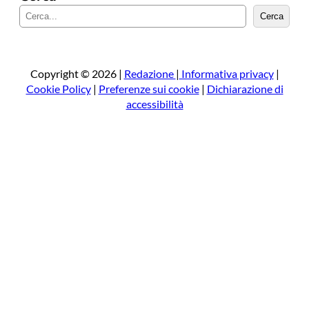
C
Cerca
e
r
c
a
Copyright © 2026 |
Redazione
|
Informativa privacy
|
Cookie Policy
|
Preferenze sui cookie
|
Dichiarazione di
accessibilità