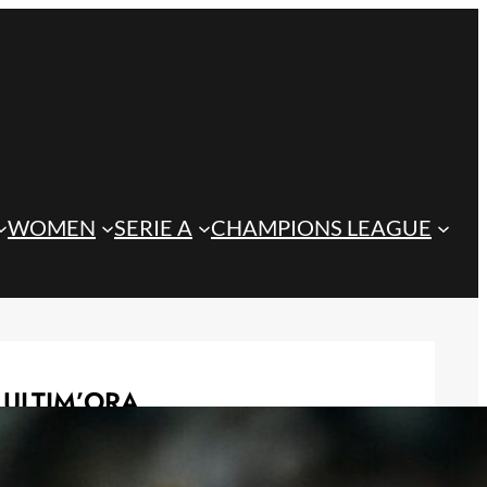
WOMEN
SERIE A
CHAMPIONS LEAGUE
ULTIM’ORA
Koopmeiners ai margini della
Juventus: si apre un nuovo scenario