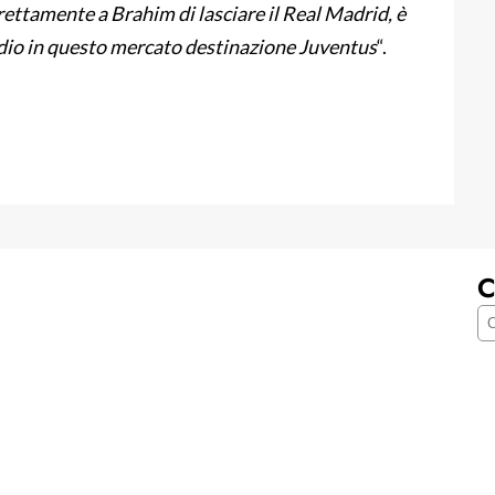
ettamente a Brahim di lasciare il Real Madrid, è
addio in questo mercato destinazione Juventus
“.
C
C
e
r
c
a