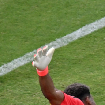
7 Agosto 2026
Pellegrino conteso tra Fiorentina e
Juventus, un domino di mercato può
decidere il suo futuro
7 Agosto 2026
Inzaghi promuove la Juventus: “Con
Spalletti e i nuovi acquisti sarà di
nuovo temibile”
7 Agosto 2026