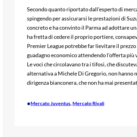
Secondo quanto riportato dall’esperto di merc
spingendo per assicurarsi le prestazioni di Suzu
concreto e ha convinto il Parma ad adottare una
ha fretta di cedere il proprio portiere, consape
Premier League potrebbe far lievitare il prezzo 
guadagno economico attendendo l’offerta più va
Le voci che circolavano tra i tifosi, che discute
alternativa a Michele Di Gregorio, non hanno ma
dirigenza bianconera, che non ha mai presentato
•
Mercato Juventus
, 
Mercato Rivali