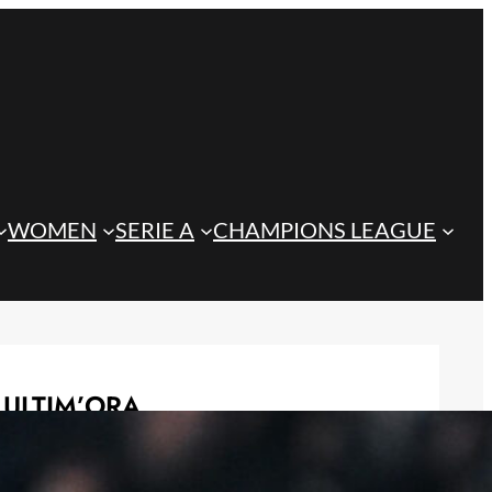
WOMEN
SERIE A
CHAMPIONS LEAGUE
ULTIM’ORA
Juve, ecco la terza maglia! Fuoco e
dettagli in oro (FOTO)