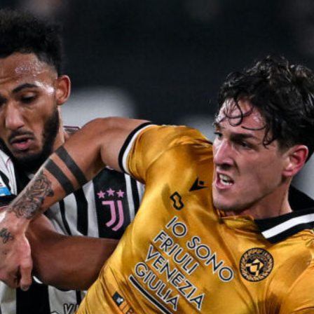
7 Agosto 2026
Bonucci torna in nazionale: il ruolo
dell’ex Juve nello staff di Mancini
7 Agosto 2026
Cambiaso, l’agente Bia fa chiarezza:
l’annuncio sul futuro alla Juventus
7 Agosto 2026