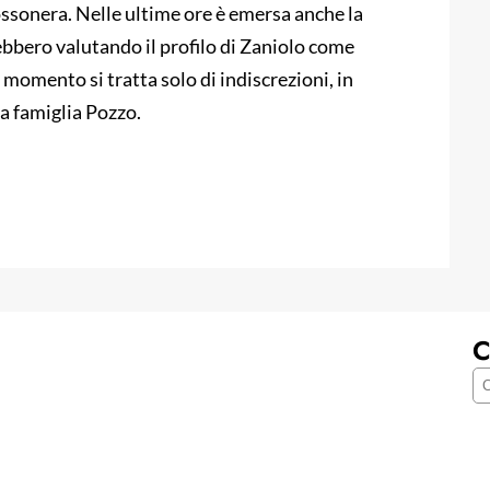
ossonera. Nelle ultime ore è emersa anche la
rebbero valutando il profilo di Zaniolo come
 momento si tratta solo di indiscrezioni, in
la famiglia Pozzo.
C
C
e
r
c