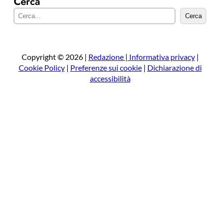
Cerca
C
Cerca
e
r
c
a
Copyright © 2026 |
Redazione
|
Informativa privacy
|
Cookie Policy
|
Preferenze sui cookie
|
Dichiarazione di
accessibilità