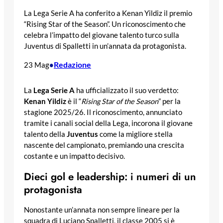
La Lega Serie A ha conferito a Kenan Yildiz il premio
“Rising Star of the Season”. Un riconoscimento che
celebra l’impatto del giovane talento turco sulla
Juventus di Spalletti in un’annata da protagonista.
Redazione
23 Mag
•
La
Lega Serie A
ha ufficializzato il suo verdetto:
Kenan Yildiz
è il “
Rising Star of the Season
” per la
stagione 2025/26. Il riconoscimento, annunciato
tramite i canali social della Lega, incorona il giovane
talento della
Juventus
come la migliore stella
nascente del campionato, premiando una crescita
costante e un impatto decisivo.
Dieci gol e leadership: i numeri di un
protagonista
Nonostante un’annata non sempre lineare per la
squadra di Luciano Spalletti, il classe 2005 si è