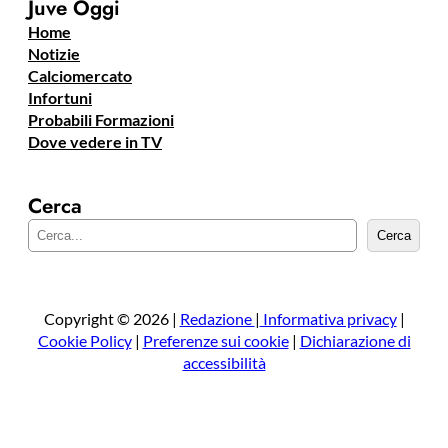
Juve Oggi
Home
Notizie
Calciomercato
Infortuni
Probabili Formazioni
Dove vedere in TV
Cerca
C
Cerca
e
r
c
a
Copyright © 2026 |
Redazione
|
Informativa privacy
|
Cookie Policy
|
Preferenze sui cookie
|
Dichiarazione di
accessibilità