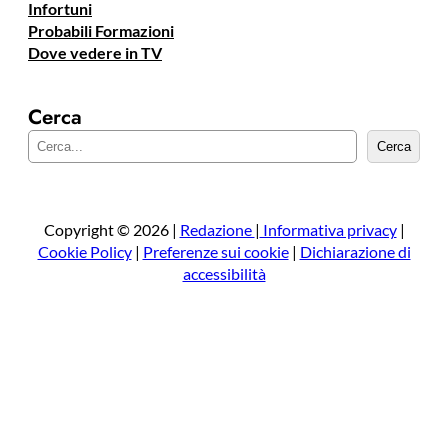
Infortuni
Probabili Formazioni
Dove vedere in TV
Cerca
C
Cerca
e
r
c
a
Copyright © 2026 |
Redazione
|
Informativa privacy
|
Cookie Policy
|
Preferenze sui cookie
|
Dichiarazione di
accessibilità