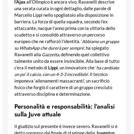
l’Ajax
all’Olimpico è ancora vivo. Ravanelli descrive
una serata curata in ogni dettaglio, dalle parole di
Marcello Lippi nello spogliatoio alla disposizione in
barriera. La forza di quella squadra, secondo l’ex
attaccante, nacque l’anno prima con la vittoria dello
scudetto e si consolidò attraverso un percorso
europeo che ne rafforzò l’identità. ‘
Abbiamo un gruppo
su WhatsApp che durerà per sempre
‘, ha spiegato
Ravanelli alla
Gazzetta
, definendo quel collettivo
talmente unito da essere invincibile. Alla base di tutto
c’era il metodo di
Lippi
, un innovatore che ‘
ha cambiato
un po’ il calcio, con un 4-3-3 incredibile
‘. Il tecnico
imponeva ‘allenamenti massacranti’, un sacrificio
fisico che forgiò il carattere di un gruppo cresciuto
attraverso disciplina e determinazione.
Personalità e responsabilità: l’analisi
sulla Juve attuale
Il giudizio sul presente è invece severo. Ravanelli si è
detto sorpreso dal finale di stagione della
Juventus
,