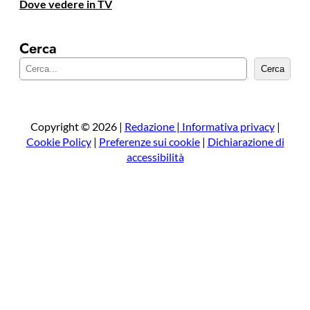
Dove vedere in TV
Cerca
C
Cerca
e
r
c
a
Copyright © 2026 |
Redazione
|
Informativa privacy
|
Cookie Policy
|
Preferenze sui cookie
|
Dichiarazione di
accessibilità