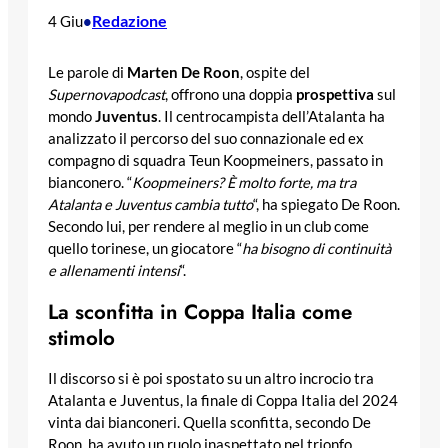
Redazione
4 Giu
•
Le parole di
Marten De Roon
, ospite del
Supernovapodcast
, offrono una doppia
prospettiva
sul
mondo
Juventus
. Il centrocampista dell’Atalanta ha
analizzato il percorso del suo connazionale ed ex
compagno di squadra Teun Koopmeiners, passato in
bianconero. “
Koopmeiners? È molto forte, ma tra
Atalanta e Juventus cambia tutto
“, ha spiegato De Roon.
Secondo lui, per rendere al meglio in un club come
quello torinese, un giocatore “
ha bisogno di continuità
e allenamenti intensi
“.
La sconfitta in Coppa Italia come
stimolo
Il discorso si è poi spostato su un altro incrocio tra
Atalanta e Juventus, la finale di Coppa Italia del 2024
vinta dai bianconeri. Quella sconfitta, secondo De
Roon, ha avuto un ruolo inaspettato nel trionfo