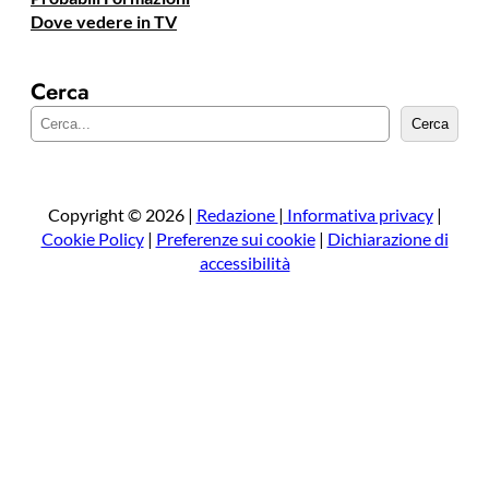
Dove vedere in TV
Cerca
C
Cerca
e
r
c
a
Copyright © 2026 |
Redazione
|
Informativa privacy
|
Cookie Policy
|
Preferenze sui cookie
|
Dichiarazione di
accessibilità