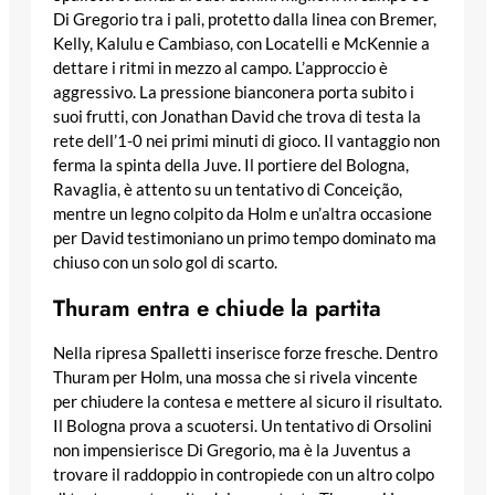
Di Gregorio tra i pali, protetto dalla linea con Bremer,
Kelly, Kalulu e Cambiaso, con Locatelli e McKennie a
dettare i ritmi in mezzo al campo. L’approccio è
aggressivo. La pressione bianconera porta subito i
suoi frutti, con Jonathan David che trova di testa la
rete dell’1-0 nei primi minuti di gioco. Il vantaggio non
ferma la spinta della Juve. Il portiere del Bologna,
Ravaglia, è attento su un tentativo di Conceição,
mentre un legno colpito da Holm e un’altra occasione
per David testimoniano un primo tempo dominato ma
chiuso con un solo gol di scarto.
Thuram entra e chiude la partita
Nella ripresa Spalletti inserisce forze fresche. Dentro
Thuram per Holm, una mossa che si rivela vincente
per chiudere la contesa e mettere al sicuro il risultato.
Il Bologna prova a scuotersi. Un tentativo di Orsolini
non impensierisce Di Gregorio, ma è la Juventus a
trovare il raddoppio in contropiede con un altro colpo