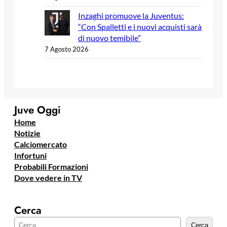
Inzaghi promuove la Juventus:
“Con Spalletti e i nuovi acquisti sarà
di nuovo temibile”
7 Agosto 2026
Juve Oggi
Home
Notizie
Calciomercato
Infortuni
Probabili Formazioni
Dove vedere in TV
Cerca
C
Cerca