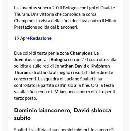
La Juventus supera 2-0 il Bologna con i gol di David e
Thuram. Una vittoria che consolida la corsa
Champions in vista della sfida decisiva contro il Milan.
Prestazione solida dei bianconeri.
Redazione
19 Apr
•
Due colpi di testa per la zona
Champions
. La
Juventus
supera il
Bologna
con un 2-0 costruito sulla
solidità e sulle reti di
Jonathan David
e
Khéphren
Thuram
, sfruttando al meglio i risultati delle dirette
concorrenti. La squadra di Luciano Spalletti ha
controllato la partita dall’inizio alla fine. Ora la testa
va alla sfida contro il
Milan
, uno scontro diretto per il
terzo posto.
Dominio bianconero, David sblocca
subito
Spalletti si affida ai suoi uomini migliori. In campo c’è