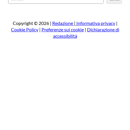
e
r
c
a
Copyright © 2026 |
Redazione
|
Informativa privacy
|
Cookie Policy
|
Preferenze sui cookie
|
Dichiarazione di
accessibilità