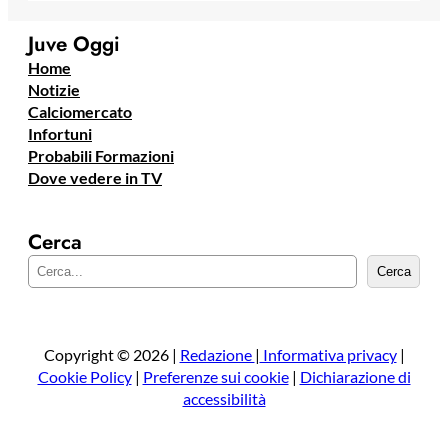
Juve Oggi
Home
Notizie
Calciomercato
Infortuni
Probabili Formazioni
Dove vedere in TV
Cerca
C
Cerca
e
r
c
a
Copyright © 2026 |
Redazione
|
Informativa privacy
|
Cookie Policy
|
Preferenze sui cookie
|
Dichiarazione di
accessibilità