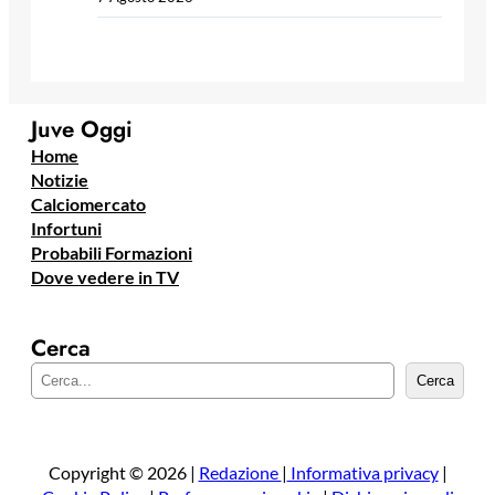
Juve Oggi
Home
Notizie
Calciomercato
Infortuni
Probabili Formazioni
Dove vedere in TV
Cerca
C
Cerca
e
r
c
a
Copyright © 2026 |
Redazione
|
Informativa privacy
|