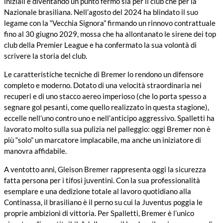
iniziali e diventando un punto fermo sia per il club che per la
Nazionale brasiliana. Nell’agosto del 2024 ha blindato il suo
legame con la “Vecchia Signora” firmando un rinnovo contrattuale
fino al 30 giugno 2029, mossa che ha allontanato le sirene dei top
club della Premier League e ha confermato la sua volontà di
scrivere la storia del club.
Le caratteristiche tecniche di Bremer lo rendono un difensore
completo e moderno. Dotato di una velocità straordinaria nei
recuperi e di uno stacco aereo imperioso (che lo porta spesso a
segnare gol pesanti, come quello realizzato in questa stagione),
eccelle nell’uno contro uno e nell’anticipo aggressivo. Spalletti ha
lavorato molto sulla sua pulizia nel palleggio: oggi Bremer non è
più “solo” un marcatore implacabile, ma anche un iniziatore di
manovra affidabile.
A ventotto anni, Gleison Bremer rappresenta oggi la sicurezza
fatta persona per i tifosi juventini. Con la sua professionalità
esemplare e una dedizione totale al lavoro quotidiano alla
Continassa, il brasiliano è il perno su cui la Juventus poggia le
proprie ambizioni di vittoria. Per Spalletti, Bremer è l’unico