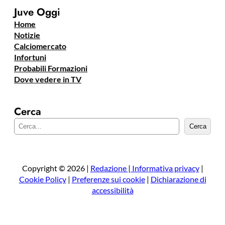
Juve Oggi
Home
Notizie
Calciomercato
Infortuni
Probabili Formazioni
Dove vedere in TV
Cerca
C
Cerca
e
r
c
a
Copyright © 2026 |
Redazione
|
Informativa privacy
|
Cookie Policy
|
Preferenze sui cookie
|
Dichiarazione di
accessibilità