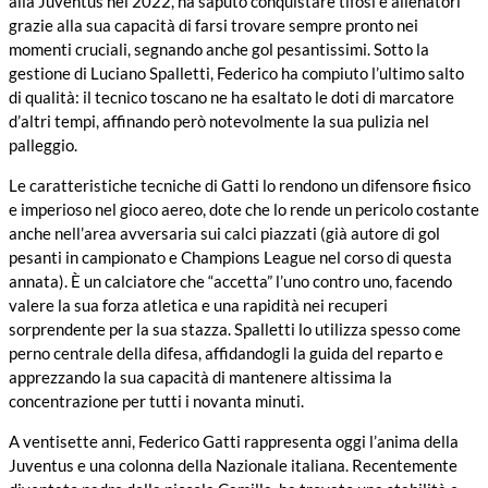
alla Juventus nel 2022, ha saputo conquistare tifosi e allenatori
grazie alla sua capacità di farsi trovare sempre pronto nei
momenti cruciali, segnando anche gol pesantissimi. Sotto la
gestione di Luciano Spalletti, Federico ha compiuto l’ultimo salto
di qualità: il tecnico toscano ne ha esaltato le doti di marcatore
d’altri tempi, affinando però notevolmente la sua pulizia nel
palleggio.
Le caratteristiche tecniche di Gatti lo rendono un difensore fisico
e imperioso nel gioco aereo, dote che lo rende un pericolo costante
anche nell’area avversaria sui calci piazzati (già autore di gol
pesanti in campionato e Champions League nel corso di questa
annata). È un calciatore che “accetta” l’uno contro uno, facendo
valere la sua forza atletica e una rapidità nei recuperi
sorprendente per la sua stazza. Spalletti lo utilizza spesso come
perno centrale della difesa, affidandogli la guida del reparto e
apprezzando la sua capacità di mantenere altissima la
concentrazione per tutti i novanta minuti.
A ventisette anni, Federico Gatti rappresenta oggi l’anima della
Juventus e una colonna della Nazionale italiana. Recentemente