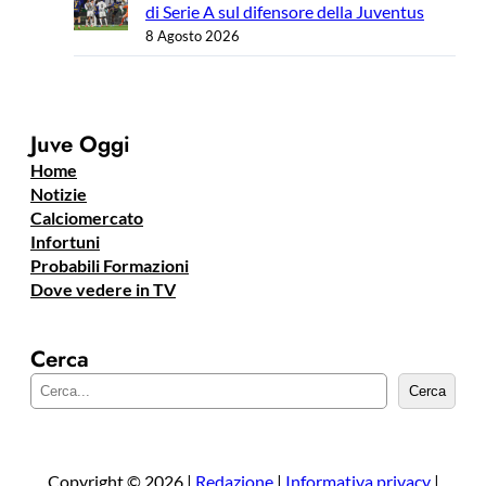
di Serie A sul difensore della Juventus
8 Agosto 2026
Juve Oggi
Home
Notizie
Calciomercato
Infortuni
Probabili Formazioni
Dove vedere in TV
Cerca
C
Cerca
e
r
c
a
Copyright © 2026 |
Redazione
|
Informativa privacy
|