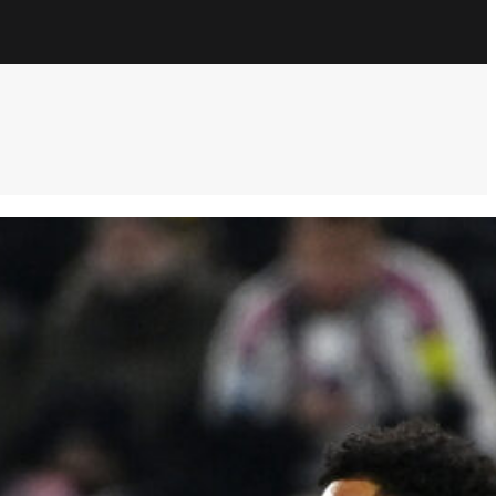
ULTIM’ORA
Juve, la gestione degli esuberi di Spalletti
può cambiare il mercato
7 Agosto 2026
Pellegrino conteso tra Fiorentina e
Juventus, un domino di mercato può
decidere il suo futuro