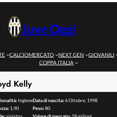
Juve Oggi
TE
CALCIOMERCATO
NEXT GEN
GIOVANILI
COPPA ITALIA
oyd Kelly
ionalità:
Inglese
Data di nascita:
6 Ottobre, 1998
ezza:
1,90
Peso:
80
de:
sinistro
Valore di mercato:
18 milioni