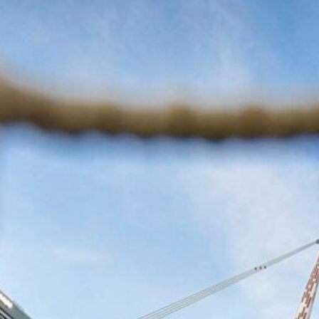
7 Agosto 2026
Pellegrino conteso tra Fiorentina e
Juventus, un domino di mercato può
decidere il suo futuro
7 Agosto 2026
Inzaghi promuove la Juventus: “Con
Spalletti e i nuovi acquisti sarà di
nuovo temibile”
7 Agosto 2026