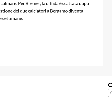
colmare. Per Bremer, la diffida è scattata dopo
stione dei due calciatori a Bergamo diventa
e settimane.
C
C
e
r