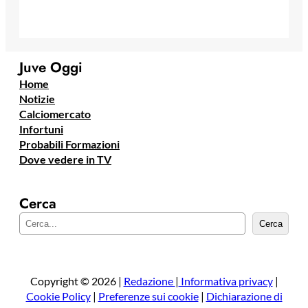
Juve Oggi
Home
Notizie
Calciomercato
Infortuni
Probabili Formazioni
Dove vedere in TV
Cerca
C
Cerca
e
r
c
a
Copyright © 2026 |
Redazione
|
Informativa privacy
|
Cookie Policy
|
Preferenze sui cookie
|
Dichiarazione di