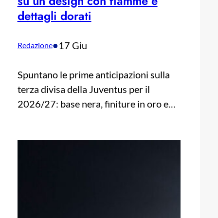
su un design con fiamme e
dettagli dorati
•
17 Giu
Redazione
Spuntano le prime anticipazioni sulla
terza divisa della Juventus per il
2026/27: base nera, finiture in oro e…