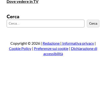
Dove vedere in TV
Cerca
C
Cerca
e
r
c
a
Copyright © 2026 |
Redazione
|
Informativa privacy
|
Cookie Policy
|
Preferenze sui cookie
|
Dichiarazione di
accessibilità