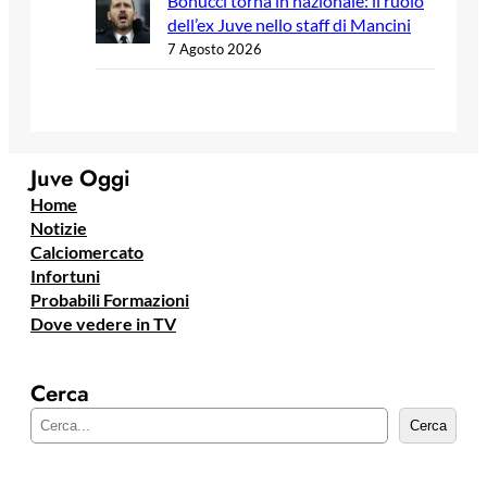
Bonucci torna in nazionale: il ruolo
dell’ex Juve nello staff di Mancini
7 Agosto 2026
Juve Oggi
Home
Notizie
Calciomercato
Infortuni
Probabili Formazioni
Dove vedere in TV
Cerca
C
Cerca
e
r