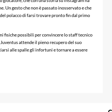
so giocatore, che con una storia su Instagram ha
one. Un gesto che non è passato inosservato e che
del polacco di farsi trovare pronto fin dal primo
ni fisiche possibili per convincere lo staff tecnico
 Juventus attende il pieno recupero del suo
si alle spalle gli infortuni e tornare a essere
C