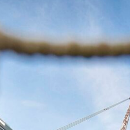
nuovo temibile”
7 Agosto 2026
Spalletti pre Inter-Juve: “Voglio
vedere mentalità, nessun strascico
Bastoni-Kalulu. Su Zirkzee…”
7 Agosto 2026
Inter-Juve, la vigilia bianconera a
Perth: bagno di folla all’allenamento
e la visita di Del Piero (VIDEO)
7 Agosto 2026