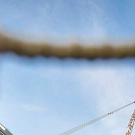
7 Agosto 2026
Koopmeiners, la Juventus fissa il
prezzo: il Napoli valuta l’operazione
7 Agosto 2026
Juve, ecco la terza maglia! Fuoco e
dettagli in oro (FOTO)
7 Agosto 2026