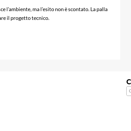
ce l’ambiente, ma l’esito non è scontato. La palla
re il progetto tecnico.
C
C
e
r
c
a