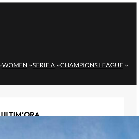
WOMEN
SERIE A
CHAMPIONS LEAGUE
ULTIM’ORA
Difesa Juventus, due nomi per
Spalletti: Todibo e l’idea Alaba