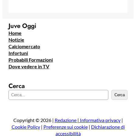
Juve Oggi
Home
Notizie
Calciomercato
Infortuni
Probabili Formazioni
Dove vedere in TV
Cerca
C
Cerca
e
r
c
a
Copyright © 2026 |
Redazione
|
Informativa privacy
|
Cookie Policy
|
Preferenze sui cookie
|
Dichiarazione di
accessibilità