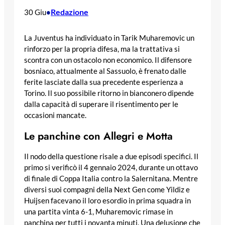
Redazione
30 Giu
•
La Juventus ha individuato in Tarik Muharemovic un
rinforzo per la propria difesa, ma la trattativa si
scontra con un ostacolo non economico. Il difensore
bosniaco, attualmente al Sassuolo, è frenato dalle
ferite lasciate dalla sua precedente esperienza a
Torino. Il suo possibile ritorno in bianconero dipende
dalla capacità di superare il risentimento per le
occasioni mancate.
Le panchine con Allegri e Motta
Il nodo della questione risale a due episodi specifici. Il
primo si verificò il 4 gennaio 2024, durante un ottavo
di finale di Coppa Italia contro la Salernitana. Mentre
diversi suoi compagni della Next Gen come Yildiz e
Huijsen facevano il loro esordio in prima squadra in
una partita vinta 6-1, Muharemovic rimase in
panchina per tutti i novanta minuti. Una delusione che