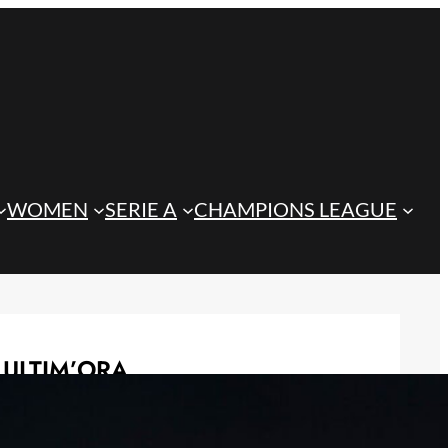
WOMEN
SERIE A
CHAMPIONS LEAGUE
ULTIM’ORA
Juve, serve urgentemente un
portiere: Trubin insidia Vicario e