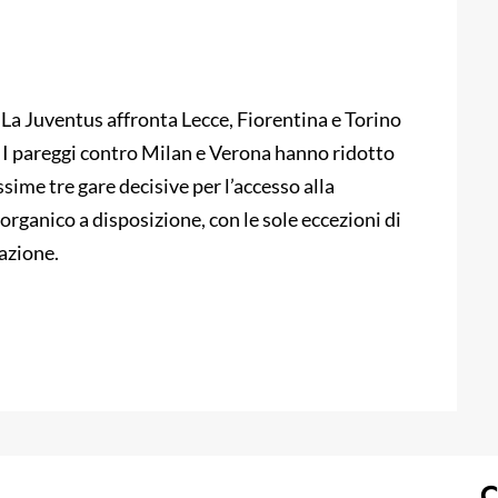
La Juventus affronta Lecce, Fiorentina e Torino
a. I pareggi contro Milan e Verona hanno ridotto
sime tre gare decisive per l’accesso alla
rganico a disposizione, con le sole eccezioni di
cazione.
C