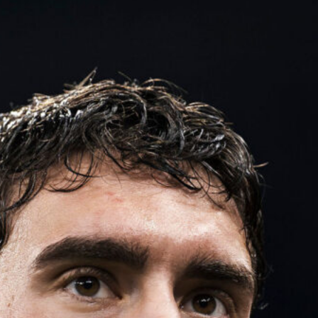
Suzuki
9 Agosto 2026
Juve, c’è un club di Premier League
su David: la sua cessione può
sbloccare Zirkzee
9 Agosto 2026
Di Gregorio in uscita dalla Juventus:
due club europei sondano il portiere
9 Agosto 2026