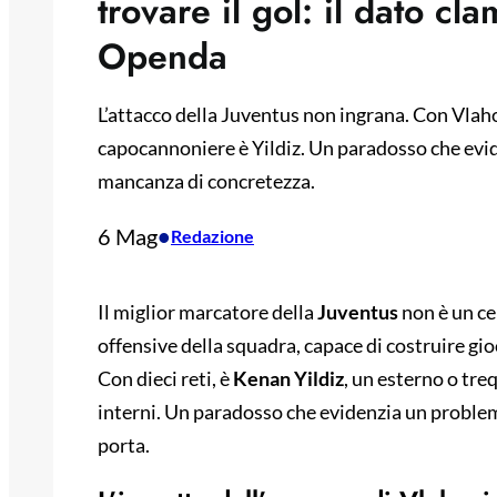
trovare il gol: il dato c
Openda
L’attacco della Juventus non ingrana. Con Vlahov
capocannoniere è Yildiz. Un paradosso che evid
mancanza di concretezza.
6 Mag
•
Redazione
Il miglior marcatore della
Juventus
non è un ce
offensive della squadra, capace di costruire gio
Con dieci reti, è
Kenan Yildiz
, un esterno o treq
interni. Un paradosso che evidenzia un problem
porta.