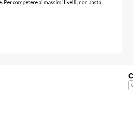
e. Per competere ai massimi livelli, non basta
C
C
e
r
c
a