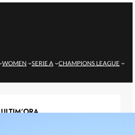
WOMEN
SERIE A
CHAMPIONS LEAGUE
ULTIM’ORA
Mercato Juve, intreccio Zirkzee-
David: valutazioni in corso