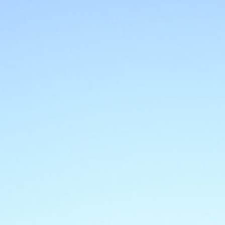
6 Agosto 2026
Juve-Lucumi, attenzione alla carta
Miretti: cosa sta succedendo
6 Agosto 2026
Juve, l’esperimento Çelik ha
funzionato: cambia il futuro di
Cambiaso?
6 Agosto 2026