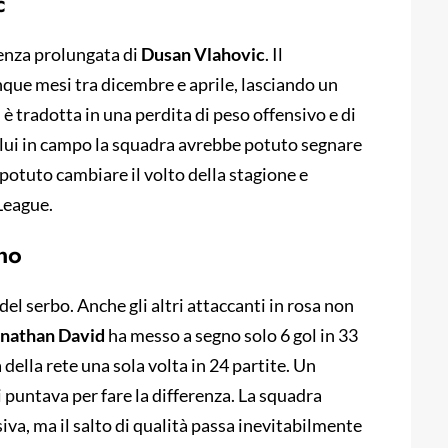
c
senza prolungata di
Dusan Vlahovic
. Il
nque mesi tra dicembre e aprile, lasciando un
è tradotta in una perdita di peso offensivo e di
n lui in campo la squadra avrebbe potuto segnare
 potuto cambiare il volto della stagione e
League.
gno
del serbo. Anche gli altri attaccanti in rosa non
nathan David
ha messo a segno solo 6 gol in 33
 della rete una sola volta in 24 partite. Un
 puntava per fare la differenza. La squadra
va, ma il salto di qualità passa inevitabilmente