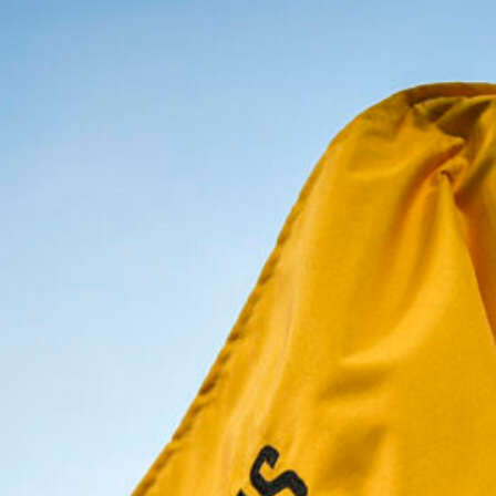
sbloccare Zirkzee
9 Agosto 2026
Di Gregorio in uscita dalla Juventus:
due club europei sondano il portiere
9 Agosto 2026
Miretti verso la Lazio, Gattuso
insiste per il prestito con diritto di
riscatto
9 Agosto 2026