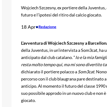
Wojciech Szczesny, ex portiere della Juventus, 
futuro e l’ipotesi del ritiro dal calcio giocato.
18 Apr
•
Redazione
L’avventura di Wojciech Szczesny
a Barcellon
della Juventus, in un’intervista a Som3cat, h
anticipato dal club catalano. “
Io e la mia famig
resta molto tempo qui, ma mi sono divertito ta
dichiarato il portiere polacco a
Som3cat
. Nono
percorso con il club blaugrana pare destinato a
anticipo. Al momento il futuro del classe 1990 
suo possibile approdo in un nuovo club e non è da
giocato.