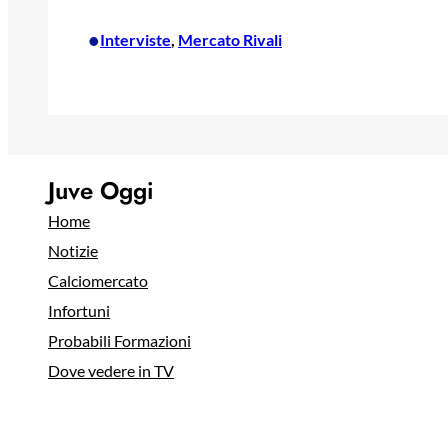
•
Interviste
, 
Mercato Rivali
Juve Oggi
Home
Notizie
Calciomercato
Infortuni
Probabili Formazioni
Dove vedere in TV