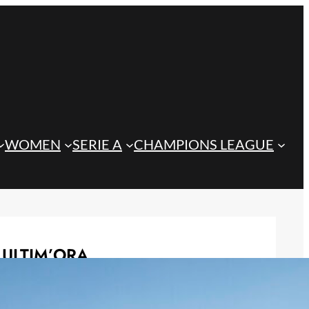
WOMEN
SERIE A
CHAMPIONS LEAGUE
ULTIM’ORA
Juve, c’è un club di Premier League
su David: la sua cessione può