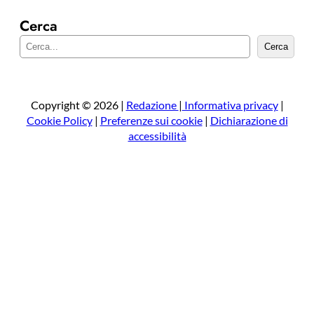
Cerca
C
Cerca
e
r
c
a
Copyright © 2026 |
Redazione
|
Informativa privacy
|
Cookie Policy
|
Preferenze sui cookie
|
Dichiarazione di
accessibilità