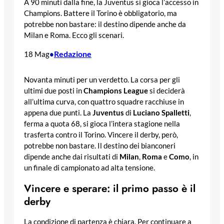
A 90 minuti dalla fine, la Juventus si gioca l’accesso in
Champions. Battere il Torino è obbligatorio, ma
potrebbe non bastare: il destino dipende anche da
Milan e Roma. Ecco gli scenari.
Redazione
18 Mag
•
Novanta minuti per un verdetto. La corsa per gli
ultimi due posti in
Champions League
si deciderà
all’ultima curva, con quattro squadre racchiuse in
appena due punti. La
Juventus
di
Luciano Spalletti
,
ferma a quota 68, si gioca l’intera stagione nella
trasferta contro il Torino. Vincere il derby, però,
potrebbe non bastare. Il destino dei bianconeri
dipende anche dai risultati di
Milan
,
Roma
e
Como
, in
un finale di campionato ad alta tensione.
Vincere e sperare: il primo passo è il
derby
La condizione di partenza è chiara. Per continuare a