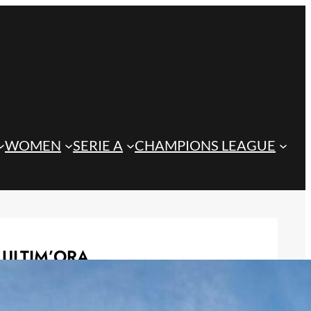
WOMEN
SERIE A
CHAMPIONS LEAGUE
ULTIM’ORA
Zhegrova chiude al mercato: ‘Voglio
restare alla Juventus’