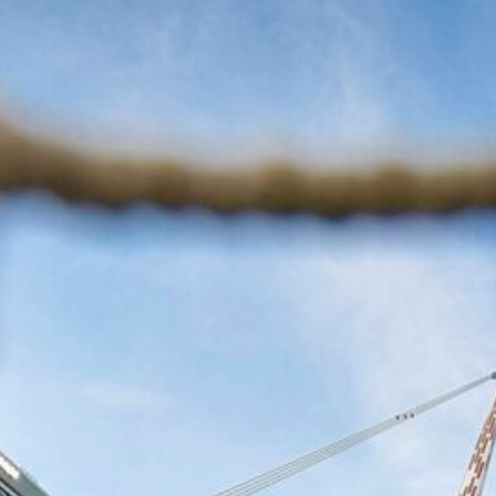
5 Agosto 2026
Sara Gama e la crescita del calcio
femminile: “L’ambizione della
Nazionale è vincere”
5 Agosto 2026
Finocchiaro verso la Serie B: la Juve
fissa la clausola per la cessione
5 Agosto 2026