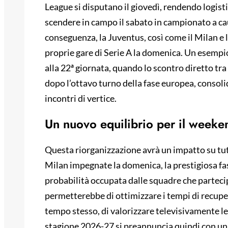
League si disputano il giovedì, rendendo logis
scendere in campo il sabato in campionato a cau
conseguenza, la Juventus, così come il Milan e 
proprie gare di Serie A la domenica. Un esempi
alla 22ª giornata, quando lo scontro diretto tra
dopo l’ottavo turno della fase europea, consoli
incontri di vertice.
Un nuovo equilibrio per il week
Questa riorganizzazione avrà un impatto su tutt
Milan impegnate la domenica, la prestigiosa fa
probabilità occupata dalle squadre che partec
permetterebbe di ottimizzare i tempi di recupero
tempo stesso, di valorizzare televisivamente le 
stagione 2026-27 si preannuncia quindi con un