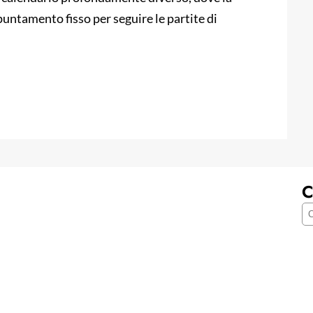
ntamento fisso per seguire le partite di
C
C
e
r
c
a