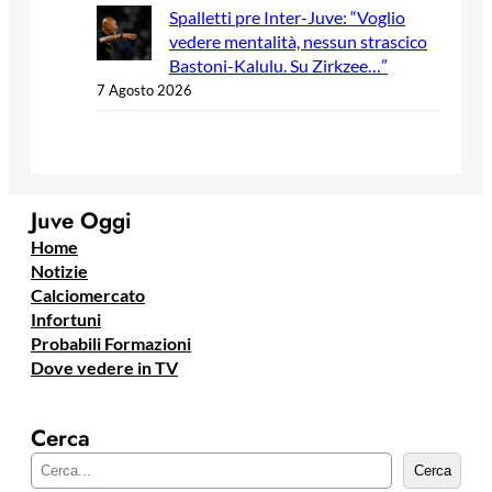
Spalletti pre Inter-Juve: “Voglio
vedere mentalità, nessun strascico
Bastoni-Kalulu. Su Zirkzee…”
7 Agosto 2026
Juve Oggi
Home
Notizie
Calciomercato
Infortuni
Probabili Formazioni
Dove vedere in TV
Cerca
C
Cerca
e