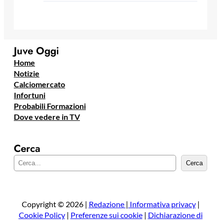
Juve Oggi
Home
Notizie
Calciomercato
Infortuni
Probabili Formazioni
Dove vedere in TV
Cerca
C
Cerca
e
r
c
a
Copyright © 2026 |
Redazione
|
Informativa privacy
|
Cookie Policy
|
Preferenze sui cookie
|
Dichiarazione di