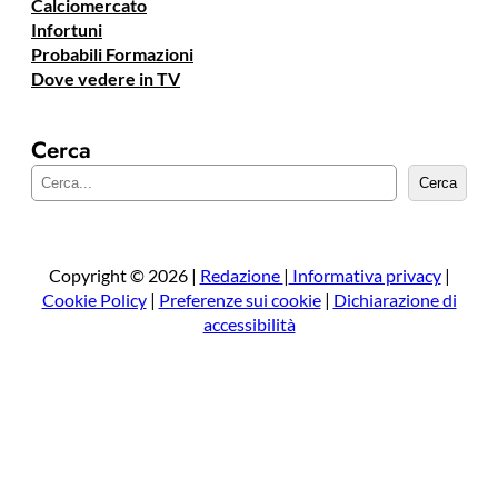
Calciomercato
Infortuni
Probabili Formazioni
Dove vedere in TV
Cerca
C
Cerca
e
r
c
a
Copyright © 2026 |
Redazione
|
Informativa privacy
|
Cookie Policy
|
Preferenze sui cookie
|
Dichiarazione di
accessibilità