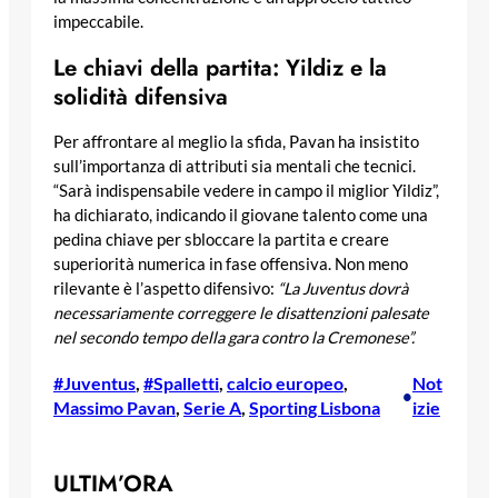
impeccabile.
Le chiavi della partita: Yildiz e la
solidità difensiva
Per affrontare al meglio la sfida, Pavan ha insistito
sull’importanza di attributi sia mentali che tecnici.
“Sarà indispensabile vedere in campo il miglior Yildiz”,
ha dichiarato, indicando il giovane talento come una
pedina chiave per sbloccare la partita e creare
superiorità numerica in fase offensiva. Non meno
rilevante è l’aspetto difensivo:
“La Juventus dovrà
necessariamente correggere le disattenzioni palesate
nel secondo tempo della gara contro la Cremonese”.
#Juventus
, 
#Spalletti
, 
calcio europeo
, 
Not
•
Massimo Pavan
, 
Serie A
, 
Sporting Lisbona
izie
ULTIM’ORA