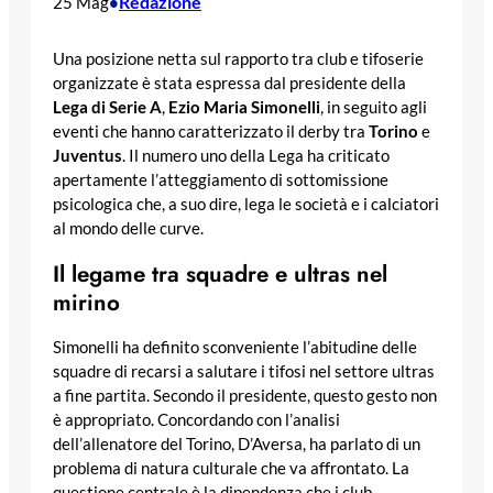
Redazione
25 Mag
•
Una posizione netta sul rapporto tra club e tifoserie
organizzate è stata espressa dal presidente della
Lega di Serie A
,
Ezio Maria Simonelli
, in seguito agli
eventi che hanno caratterizzato il derby tra
Torino
e
Juventus
. Il numero uno della Lega ha criticato
apertamente l’atteggiamento di sottomissione
psicologica che, a suo dire, lega le società e i calciatori
al mondo delle curve.
Il legame tra squadre e ultras nel
mirino
Simonelli ha definito sconveniente l’abitudine delle
squadre di recarsi a salutare i tifosi nel settore ultras
a fine partita. Secondo il presidente, questo gesto non
è appropriato. Concordando con l’analisi
dell’allenatore del Torino, D’Aversa, ha parlato di un
problema di natura culturale che va affrontato. La
questione centrale è la dipendenza che i club