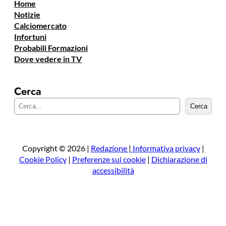
Home
Notizie
Calciomercato
Infortuni
Probabili Formazioni
Dove vedere in TV
Cerca
C
Cerca
e
r
c
a
Copyright © 2026 |
Redazione
|
Informativa privacy
|
Cookie Policy
|
Preferenze sui cookie
|
Dichiarazione di
accessibilità