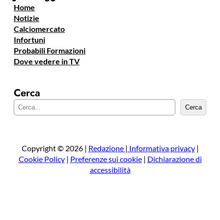
Home
Notizie
Calciomercato
Infortuni
Probabili Formazioni
Dove vedere in TV
Cerca
C
Cerca
e
r
c
a
Copyright © 2026 |
Redazione
|
Informativa privacy
|
Cookie Policy
|
Preferenze sui cookie
|
Dichiarazione di
accessibilità