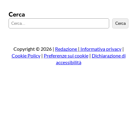
Cerca
C
Cerca
e
r
c
a
Copyright © 2026 |
Redazione
|
Informativa privacy
|
Cookie Policy
|
Preferenze sui cookie
|
Dichiarazione di
accessibilità