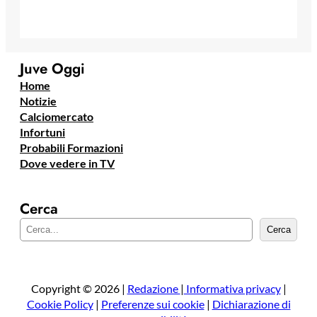
Juve Oggi
Home
Notizie
Calciomercato
Infortuni
Probabili Formazioni
Dove vedere in TV
Cerca
C
Cerca
e
r
c
a
Copyright © 2026 |
Redazione
|
Informativa privacy
|
Cookie Policy
|
Preferenze sui cookie
|
Dichiarazione di