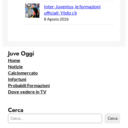
Inter-Juventus, le formazioni
ufficiali: Yildiz c’è
8 Agosto 2026
Juve Oggi
Home
Notizie
Calciomercato
Infortuni
Probabili Formazioni
Dove vedere in TV
Cerca
C
Cerca
e