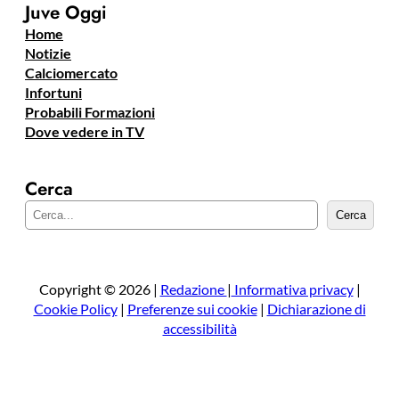
Juve Oggi
Home
Notizie
Calciomercato
Infortuni
Probabili Formazioni
Dove vedere in TV
Cerca
C
Cerca
e
r
c
a
Copyright © 2026 |
Redazione
|
Informativa privacy
|
Cookie Policy
|
Preferenze sui cookie
|
Dichiarazione di
accessibilità