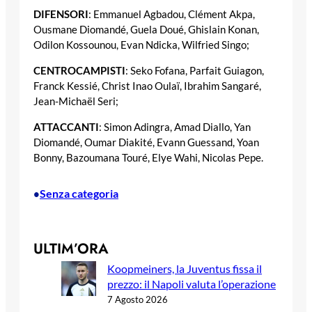
DIFENSORI
: Emmanuel Agbadou, Clément Akpa,
Ousmane Diomandé, Guela Doué, Ghislain Konan,
Odilon Kossounou, Evan Ndicka, Wilfried Singo;
CENTROCAMPISTI
: Seko Fofana, Parfait Guiagon,
Franck Kessié, Christ Inao Oulaï, Ibrahim Sangaré,
Jean-Michaël Seri;
ATTACCANTI
: Simon Adingra, Amad Diallo, Yan
Diomandé, Oumar Diakité, Evann Guessand, Yoan
Bonny, Bazoumana Touré, Elye Wahi, Nicolas Pepe.
Senza categoria
•
ULTIM’ORA
Koopmeiners, la Juventus fissa il
prezzo: il Napoli valuta l’operazione
7 Agosto 2026