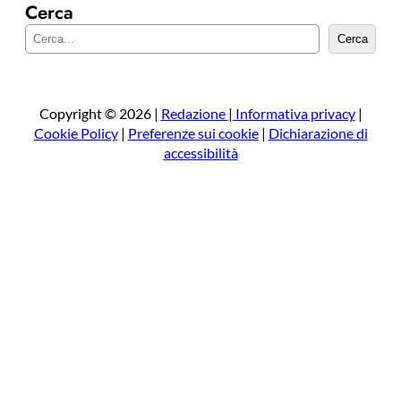
Cerca
C
Cerca
e
r
c
a
Copyright © 2026 |
Redazione
|
Informativa privacy
|
Cookie Policy
|
Preferenze sui cookie
|
Dichiarazione di
accessibilità