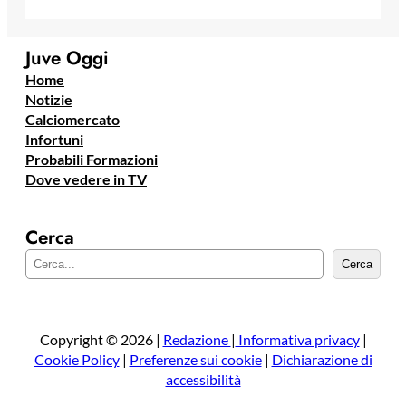
Juve Oggi
Home
Notizie
Calciomercato
Infortuni
Probabili Formazioni
Dove vedere in TV
Cerca
C
Cerca
e
r
c
a
Copyright © 2026 |
Redazione
|
Informativa privacy
|
Cookie Policy
|
Preferenze sui cookie
|
Dichiarazione di
accessibilità