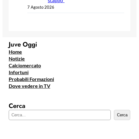
scappo”
7 Agosto 2026
Juve Oggi
Home
Notizie
Calciomercato
Infortuni
Probabili Formazioni
Dove vedere in TV
Cerca
C
Cerca
e
r
c