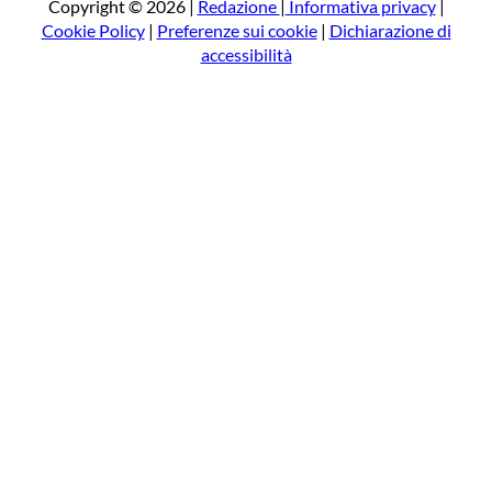
a
Copyright © 2026 |
Redazione
|
Informativa privacy
|
Cookie Policy
|
Preferenze sui cookie
|
Dichiarazione di
accessibilità