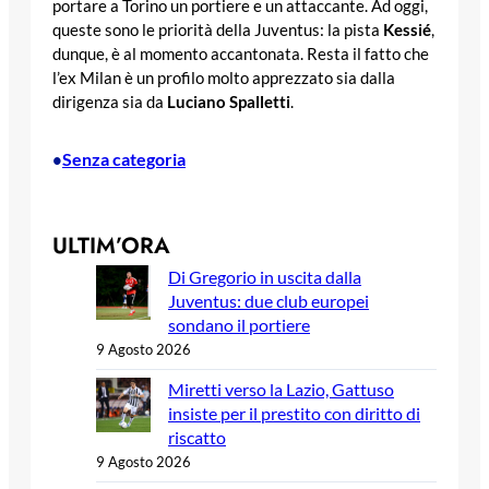
portare a Torino un portiere e un attaccante. Ad oggi,
queste sono le priorità della Juventus: la pista
Kessié
,
dunque, è al momento accantonata. Resta il fatto che
l’ex Milan è un profilo molto apprezzato sia dalla
dirigenza sia da
Luciano Spalletti
.
Senza categoria
•
ULTIM’ORA
Di Gregorio in uscita dalla
Juventus: due club europei
sondano il portiere
9 Agosto 2026
Miretti verso la Lazio, Gattuso
insiste per il prestito con diritto di
riscatto
9 Agosto 2026