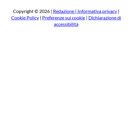
c
a
Copyright © 2026 |
Redazione
|
Informativa privacy
|
Cookie Policy
|
Preferenze sui cookie
|
Dichiarazione di
accessibilità