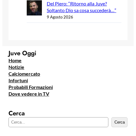
Del Piero: “Ritorno alla Juve?
Soltanto Dio sa cosa succederà…”
9 Agosto 2026
Juve Oggi
Home
Notizie
Calciomercato
Infortuni
Probabili Formazioni
Dove vedere in TV
Cerca
C
Cerca
e
r