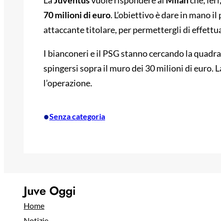
La
Juventus
vuole rispondere al
Milan
che, ieri
70 milioni di euro
. L’obiettivo è dare in mano il
attaccante titolare, per permettergli di effettu
I bianconeri e il PSG stanno cercando la quadr
spingersi sopra il muro dei 30 milioni di euro. L
l’operazione.
•
Senza categoria
Juve Oggi
Home
Notizie