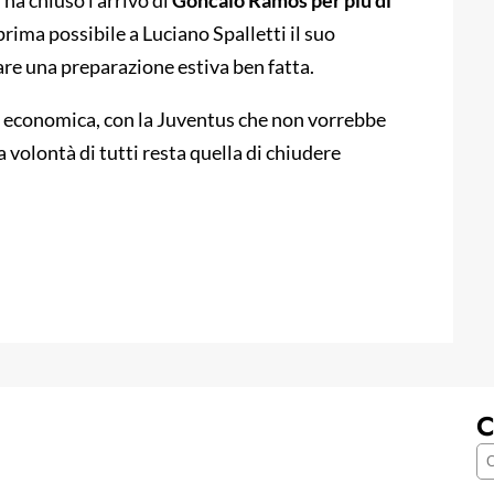
, ha chiuso l’arrivo di
Goncalo Ramos per più di
 prima possibile a Luciano Spalletti il suo
are una preparazione estiva ben fatta.
a economica, con la Juventus che non vorrebbe
a volontà di tutti resta quella di chiudere
C
C
e