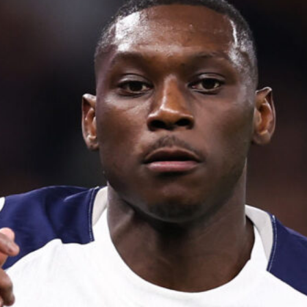
7 Agosto 2026
Pellegrino conteso tra Fiorentina e
Juventus, un domino di mercato può
decidere il suo futuro
7 Agosto 2026
Inzaghi promuove la Juventus: “Con
Spalletti e i nuovi acquisti sarà di
nuovo temibile”
7 Agosto 2026