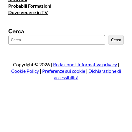
Probabili Formazioni
Dove vedere in TV
Cerca
C
Cerca
e
r
c
a
Copyright © 2026 |
Redazione
|
Informativa privacy
|
Cookie Policy
|
Preferenze sui cookie
|
Dichiarazione di
accessibilità