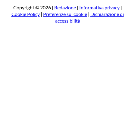
c
a
Copyright © 2026 |
Redazione
|
Informativa privacy
|
Cookie Policy
|
Preferenze sui cookie
|
Dichiarazione di
accessibilità