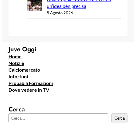
un’idea ben precisa
8 Agosto 2026
Juve Oggi
Home
Notizie
Calciomercato
Infortuni
Probabili Formazioni
Dove vedere in TV
Cerca
C
Cerca
e
r