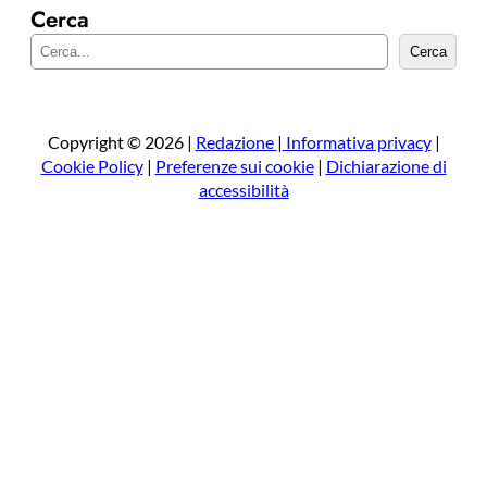
Cerca
C
Cerca
e
r
c
a
Copyright © 2026 |
Redazione
|
Informativa privacy
|
Cookie Policy
|
Preferenze sui cookie
|
Dichiarazione di
accessibilità