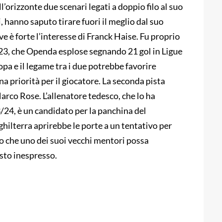
ll’orizzonte due scenari legati a doppio filo al suo
 hanno saputo tirare fuori il meglio dal suo
ve è forte l’interesse di Franck Haise. Fu proprio
2/23, che Openda esplose segnando 21 gol in Ligue
ropa e il legame tra i due potrebbe favorire
a priorità per il giocatore. La seconda pista
rco Rose. L’allenatore tedesco, che lo ha
3/24, è un candidato per la panchina del
ilterra aprirebbe le porte a un tentativo per
do che uno dei suoi vecchi mentori possa
asto inespresso.