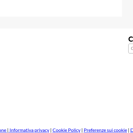
C
C
e
r
c
a
one
|
Informativa privacy
|
Cookie Policy
|
Preferenze sui cookie
|
D