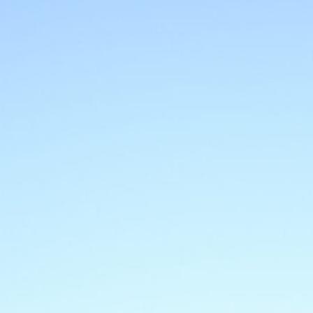
nuovo temibile”
7 Agosto 2026
Spalletti pre Inter-Juve: “Voglio
vedere mentalità, nessun strascico
Bastoni-Kalulu. Su Zirkzee…”
7 Agosto 2026
Inter-Juve, la vigilia bianconera a
Perth: bagno di folla all’allenamento
e la visita di Del Piero (VIDEO)
7 Agosto 2026