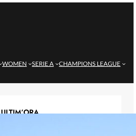
WOMEN
SERIE A
CHAMPIONS LEAGUE
ULTIM’ORA
Inzaghi promuove la Juventus: “Con
Spalletti e i nuovi acquisti sarà di