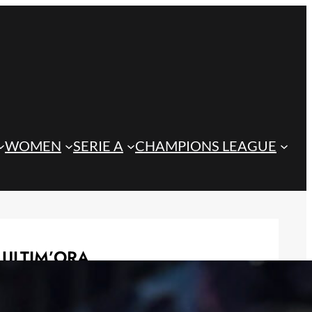
WOMEN
SERIE A
CHAMPIONS LEAGUE
ULTIM’ORA
L’Arsenal punta Yildiz, ma la
Juventus alza il muro: fissata la