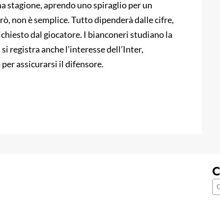
sima stagione, aprendo uno spiraglio per un
erò, non è semplice. Tutto dipenderà dalle cifre,
 richiesto dal giocatore. I bianconeri studiano la
si registra anche l’interesse dell’Inter,
er assicurarsi il difensore.
C
C
e
r