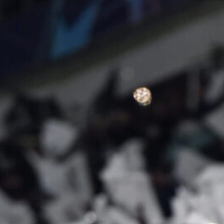
valutazione del talento turco
8 Agosto 2026
Monza in vantaggio per Rugani, due
club di Serie A sul difensore della
Juventus
8 Agosto 2026
Spalletti post Inter-Juve: “Di
Gregorio bravo in 2/3 interventi,
Kolo Muani e Alajbegovic…”
8 Agosto 2026